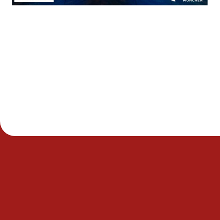
[revoke_cookie_consent]