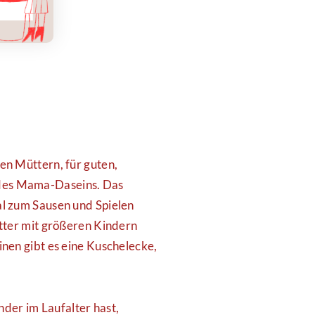
en Müttern, für guten,
 des Mama-Daseins. Das
al zum Sausen und Spielen
ütter mit größeren Kindern
nen gibt es eine Kuschelecke,
nder im Laufalter hast,